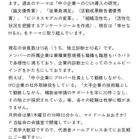
ます。過去のテーマは「中小企業へのCSR導入の研究」
（論文優秀賞）、「従業員満足」（活動成果報告書優秀
賞）、「ビジネスモデルの変革」、「組織活性化」（活性化
状況を把握するアンケートツールを作成）、現在は「幸せな
M＆A」をテーマに取り組んでいます。
現在の会員数は15名（うち、独立診断士10名）です。
メンバーの所属企業は業種業態規模も職種も職歴もバラバラ
で多様性に満ちており、企業内診断士にとってのウェルビー
イングをかたちにしております。
例えば、「中小企業にプロパー社員として勤務しながら、
IPO企業の社外取締役をしている」「大手企業の技術職とし
て勤務しながら、補助金申請のサポートを年に20件こなし、
その殆どが採択されている」等、各々の経験は枚挙に暇があ
りません。
月例会は第1木曜日の18時30分から、マイドームおおさか7
Ｆ当協会の会議室で開催しています。
ご見学大歓迎ですので、代表者メールアドレスあてにお気軽
にご一報下さい。