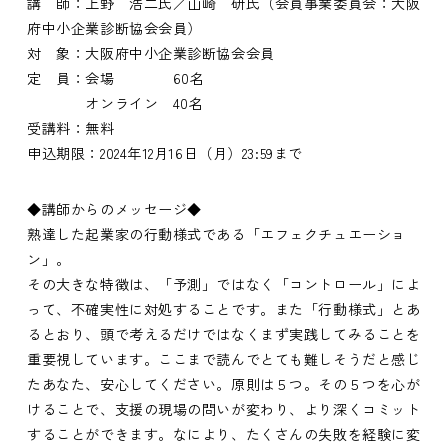
講 師：上野 浩二氏／山崎 研氏（会員事業委員会：大阪
府中小企業診断協会会員）
対 象：大阪府中小企業診断協会会員
定 員：会場 60名
オンライン 40名
受講料：無料
申込期限：2024年12月16日（月）23:59まで
◆講師からのメッセージ◆
熟達した起業家の行動様式である「エフェクチュエーショ
ン」。
その大きな特徴は、「予測」ではなく「コントロール」によ
って、不確実性に対処することです。また「行動様式」とあ
るとおり、頭で考えるだけではなくまず実践してみることを
重要視しています。ここまで読んでとても難しそうだと感じ
たあなた、安心してください。原則は５つ。その５つを心が
けることで、支援の現場の問いが変わり、より深くコミット
することができます。なにより、たくさんの失敗を経験に変