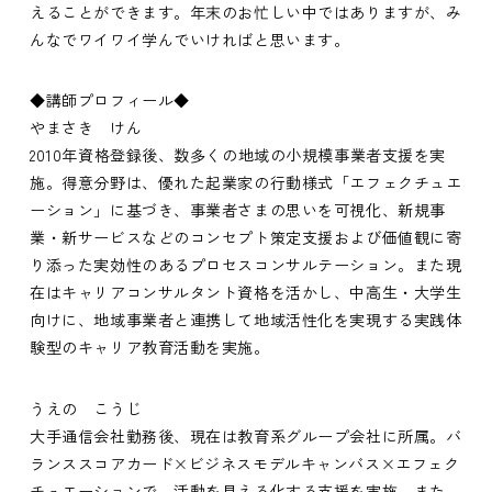
えることができます。年末のお忙しい中ではありますが、み
んなでワイワイ学んでいければと思います。
◆講師プロフィール◆
やまさき けん
2010年資格登録後、数多くの地域の小規模事業者支援を実
施。得意分野は、優れた起業家の行動様式「エフェクチュエ
ーション」に基づき、事業者さまの思いを可視化、新規事
業・新サービスなどのコンセプト策定支援および価値観に寄
り添った実効性のあるプロセスコンサルテーション。また現
在はキャリアコンサルタント資格を活かし、中高生・大学生
向けに、地域事業者と連携して地域活性化を実現する実践体
験型のキャリア教育活動を実施。
うえの こうじ
大手通信会社勤務後、現在は教育系グループ会社に所属。バ
ランススコアカード×ビジネスモデルキャンバス×エフェク
チュエーションで、活動を見える化する支援を実施。また、