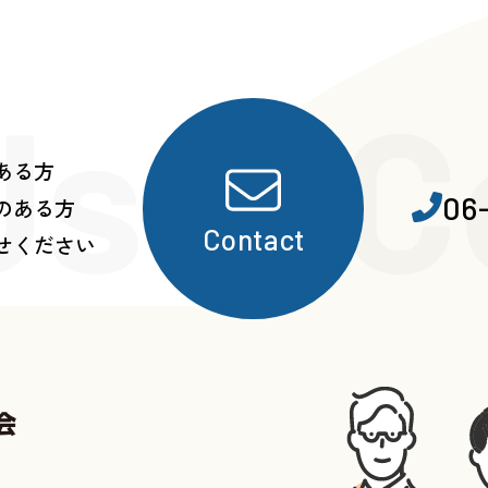
Us・C
ある方
06
のある方
Contact
せください