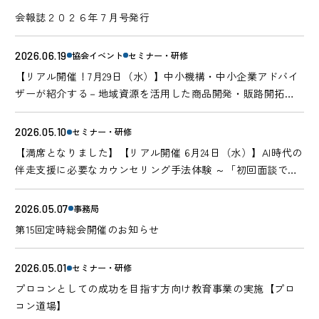
会報誌２０２６年７月号発行
2026.06.19
協会イベント
セミナー・研修
【リアル開催！7月29日（水）】中小機構・中小企業アドバイ
ザーが紹介する－地域資源を活用した商品開発・販路開拓支
援ノウハウ－
2026.05.10
セミナー・研修
【満席となりました】【リアル開催 6月24日（水）】AI時代の
伴走支援に必要なカウンセリング手法体験 ～「初回面談での
関係構築」実践型ワークショップ～
2026.05.07
事務局
第15回定時総会開催のお知らせ
2026.05.01
セミナー・研修
プロコンとしての成功を目指す方向け教育事業の実施【プロ
コン道場】