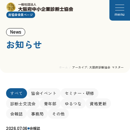
menu
府協会会員ページ
News
お知らせ
ホーム
/
アーカイブ: 大阪府診断協会 マスター
すべて
協会イベント
セミナー・研修
診断士交流会
青年部
ゆるつな
資格更新
会報誌
事務局
その他
2026.07.06
会報誌